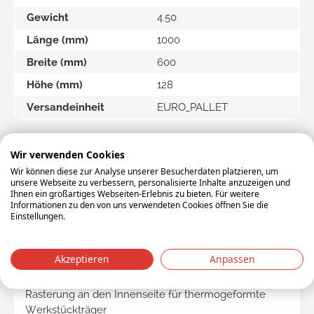
Gewicht
4.50
Länge (mm)
1000
Breite (mm)
600
Höhe (mm)
128
Versandeinheit
EURO_PALLET
PRODUKTBESCHREIBUNG
Wir verwenden Cookies
Wir können diese zur Analyse unserer Besucherdaten platzieren, um
unsere Webseite zu verbessern, personalisierte Inhalte anzuzeigen und
Eurobehälter DC-MLT
Ihnen ein großartiges Webseiten-Erlebnis zu bieten. Für weitere
Für die Automobilindustrie
Informationen zu den von uns verwendeten Cookies öffnen Sie die
Einstellungen.
Außenmaße: 1000 x 600 x 128 mm
Innenmaße: 943 x 543 x 84,5 mm
Nützliche Innenhöhe: 84,5 mm
Akzeptieren
Anpassen
Geschlossener Boden, Wände und Griffe
Rautenboden mit Vorbomierung
Rasterung an den Innenseite für thermogeformte
Werkstückträger