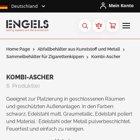
Skip to Content
Mein Konto
Deutschland
Home Page
Abfallbehälter aus Kunststoff und Metall
Sammelbehälter für Zigarettenkippen
Kombi-Ascher
KOMBI-ASCHER
6
Produkt(e)
Geeignet zur Platzierung in geschlossenen Räumen
und geschützten Außenanlagen. In den Farben:
schwarz, Edelstahl matt, Graumetallic, Edelstahl poliert
und Material : Edelstahl oder Metall pulverbeschichtet.
Feuerfest und einfach zu reinigen.