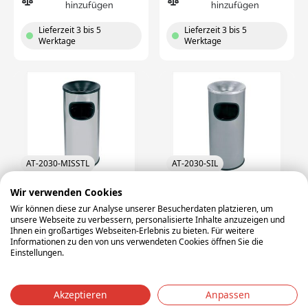
hinzufügen
hinzufügen
Lieferzeit 3 bis 5
Lieferzeit 3 bis 5
Werktage
Werktage
AT-2030-MISSTL
AT-2030-SIL
Wir verwenden Cookies
runde Aschersäule mit
runde Aschersäule mit
Abfalleimer, ø25x65cm, 30
Abfalleimer, ø25x65cm, 30
Wir können diese zur Analyse unserer Besucherdaten platzieren, um
Liter, spiegelnder
Liter, silbergrau (pro
unsere Webseite zu verbessern, personalisierte Inhalte anzuzeigen und
Edelstahl
Stück)
Ihnen ein großartiges Webseiten-Erlebnis zu bieten. Für weitere
Außenmaße
Außenmaße
Informationen zu den von uns verwendeten Cookies öffnen Sie die
L:250 x W:250 x H:650
L:250 x W:250 x H:650
Einstellungen.
Farbe
Farbe
silber
silber
Gewicht
Gewicht
Akzeptieren
Anpassen
4.3 kg
4.5 kg