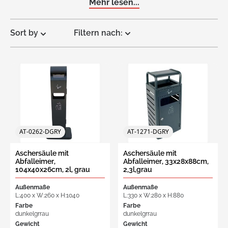
Mehr lesen...
Sort by
Filtern nach:
Request
a Quote
AT-0262-DGRY
AT-1271-DGRY
Aschersäule mit
Aschersäule mit
Abfalleimer,
Abfalleimer, 33x28x88cm,
104x40x26cm, 2l, grau
2,3l,grau
Außenmaße
Außenmaße
L:400 x W:260 x H:1040
L:330 x W:280 x H:880
Farbe
Farbe
dunkelgrrau
dunkelgrrau
Gewicht
Gewicht