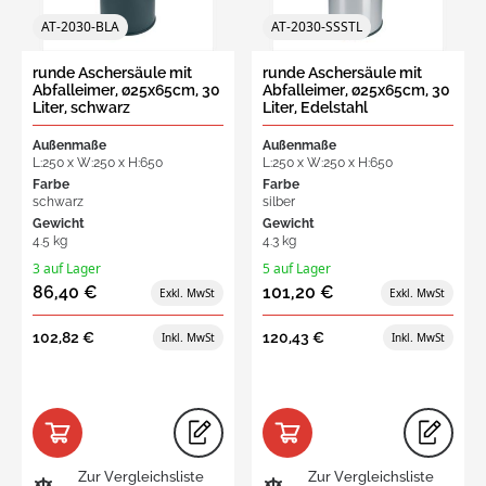
AT-2030-BLA
AT-2030-SSSTL
runde Aschersäule mit
runde Aschersäule mit
Abfalleimer, ø25x65cm, 30
Abfalleimer, ø25x65cm, 30
Liter, schwarz
Liter, Edelstahl
Außenmaße
Außenmaße
L:250 x W:250 x H:650
L:250 x W:250 x H:650
Farbe
Farbe
schwarz
silber
Gewicht
Gewicht
4.5 kg
4.3 kg
3 auf Lager
5 auf Lager
86,40 €
101,20 €
102,82 €
120,43 €
Zur Vergleichsliste
Zur Vergleichsliste