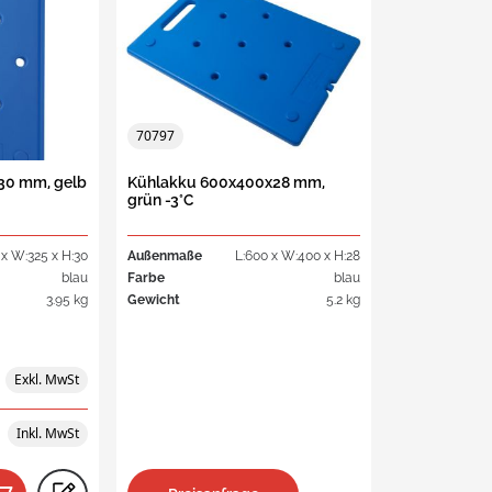
70797
30 mm, gelb
Kühlakku 600x400x28 mm,
grün -3°C
 x W:325 x H:30
Außenmaße
L:600 x W:400 x H:28
blau
Farbe
blau
3.95 kg
Gewicht
5.2 kg