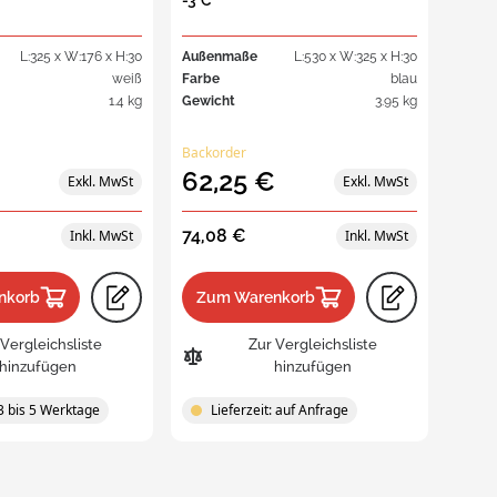
-3°C
L:325 x W:176 x H:30
Außenmaße
L:530 x W:325 x H:30
weiß
Farbe
blau
1.4 kg
Gewicht
3.95 kg
Backorder
62,25 €
74,08 €
nkorb
Zum Warenkorb
 Vergleichsliste
Zur Vergleichsliste
hinzufügen
hinzufügen
 3 bis 5 Werktage
Lieferzeit: auf Anfrage