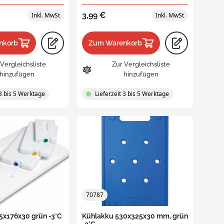
Faltbare und klappbare Behälter
3,99 €
- Eurokisten
mit
Faltbehälter
nkorb
Zum Warenkorb
 Vergleichsliste
Zur Vergleichsliste
Klappbehälter
hinzufügen
hinzufügen
 3 bis 5 Werktage
Lieferzeit 3 bis 5 Werktage
Industrielle Klappbehälter
Klappbare Agri-Kisten
Klappbehälter für dem
Einzelhandel
70787
5x176x30 grün -3°C
Kühlakku 530x325x30 mm, grün