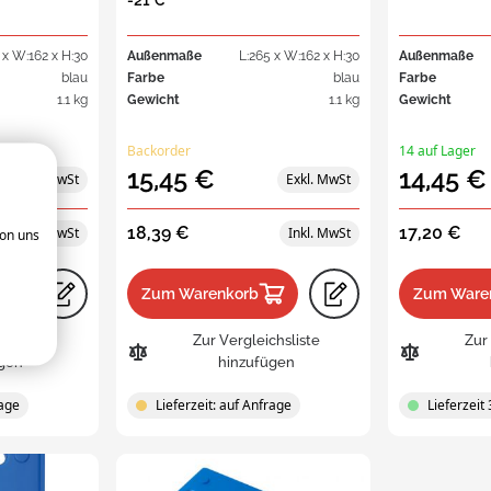
-21°C
sparente
tstoffbehälter
 x W:162 x H:30
Außenmaße
L:265 x W:162 x H:30
Außenmaße
sparente Kunststoff-
blau
Farbe
blau
Farbe
behälter
1.1 kg
Gewicht
1.1 kg
Gewicht
Backorder
14 auf Lager
15,45 €
14,45 €
18,39 €
17,20 €
von uns
Zum Warenkorb
Zum Ware
chsliste
Zur Vergleichsliste
Zur
gen
hinzufügen
rage
Lieferzeit: auf Anfrage
Lieferzeit