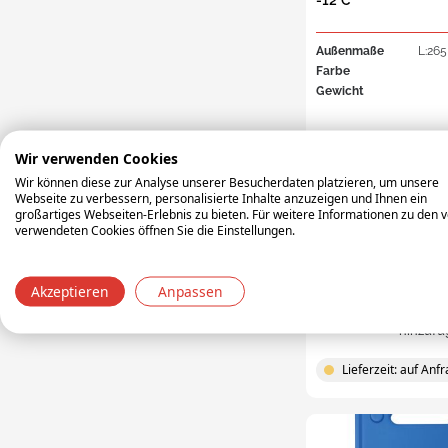
-12°C
tran
Kuns
Außenmaße
L:265
Tran
Farbe
Euro
Gewicht
Backorder
Wir verwenden Cookies
15,45 €
Wir können diese zur Analyse unserer Besucherdaten platzieren, um unsere
Webseite zu verbessern, personalisierte Inhalte anzuzeigen und Ihnen ein
18,39 €
großartiges Webseiten-Erlebnis zu bieten. Für weitere Informationen zu den 
verwendeten Cookies öffnen Sie die Einstellungen.
Zum Warenkorb
Akzeptieren
Anpassen
Zur Verglei
hinzufü
Lieferzeit: auf Anf