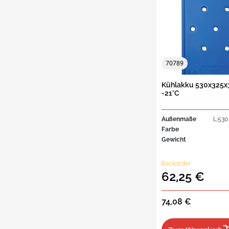
70789
Kühlakku 530x325x
-21°C
Außenmaße
L:530
Farbe
Gewicht
Backorder
62,25 €
74,08 €