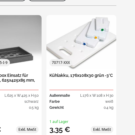
Hygiene Drehstapelbehälter
Krankenhaus-
Überige Arten
mit gerade Wände
Müllgroßbehälter
-
Hygiene Drehstapelbehälter
r
mit Muschelgriffen
Extra große
alt
Drehstapelbehälter
mer
-I-9
70717-XXX
nen
ox Einsatz für
Kühlakku, 176x108x30 grün -3°C
, 625x425x85 mm,
L:625 x W:425 x H:50
Außenmaße
L:176 x W:108 x H:30
schwarz
Farbe
weiß
0.5 kg
Gewicht
0.4 kg
1 auf Lager
€
3,35 €