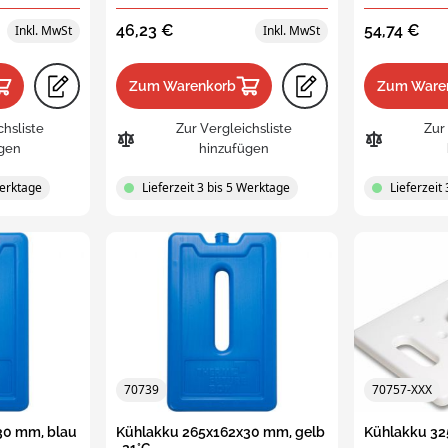
ehälter
Schachtelbare Behälter mit
46,23 €
54,74 €
Stapelbügeln
Industrieler Eurobehälter 
ne Mehrwegbehälter
Zum Warenkorb
Zum Ware
Stapelbügel
chsliste
Zur Vergleichsliste
Zur
wegbehälter
Extra große schachtelbare
nsmittelqualität
Behälter mit Stapelbügeln
gen
hinzufügen
Werktage
erselle
Lieferzeit 3 bis 5 Werktage
Lieferzeit
wegbehälter
elkisten mit UN-
ssung
nte
Schachtelbare Behälter
70739
70757-XXX
rungsboxen
30 mm, blau
Kühlakku 265x162x30 mm, gelb
Kühlakku 32
nander schachtelbare,
Schachtelbare Behälter