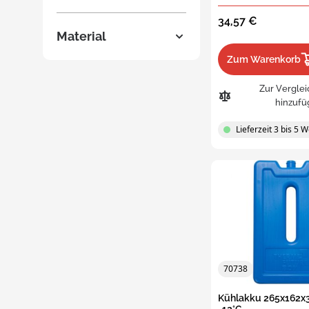
Mehrwegb
34,57 €
Material
E-li
Zum Warenkorb
Zur Verglei
Mehr
Lebe
hinzufü
Lieferzeit 3 bis 5 
Univ
Mehr
Deck
Zula
Transpare
70738
Aufbewah
Kühlakku 265x162x
Inei