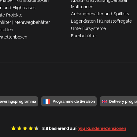
ehälter
|
Kunststoffboxen
Abfall- und Auffangbehälter
Mülltonnen
ten und Flightcases
Auffangbehälter und Spillkits
te Projekte
Lagerkästen
|
Kunststoffregale
hälter
|
Mehrwegbehälter
Unterflursysteme
aletten
Eurobehälter
Palettenboxen
everingsprogramma
Programme de livraison
Delivery progr
8.8
basierend auf
364 Kundenrezensionen