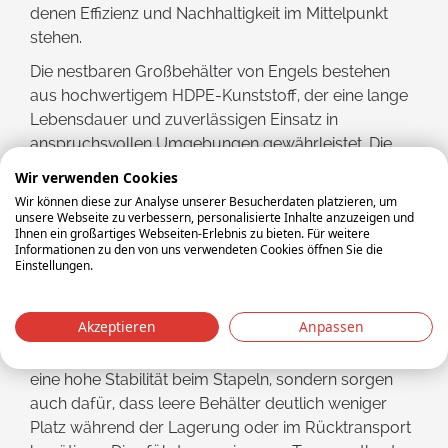
denen Effizienz und Nachhaltigkeit im Mittelpunkt
stehen.
Die nestbaren Großbehälter von Engels bestehen
aus hochwertigem HDPE-Kunststoff, der eine lange
Lebensdauer und zuverlässigen Einsatz in
anspruchsvollen Umgebungen gewährleistet. Die
Behälter sind mit vier stabilen Füßen ausgestattet,
Wir verwenden Cookies
die eine einfache Handhabung mit Gabelstapler
Wir können diese zur Analyse unserer Besucherdaten platzieren, um
oder Hubwagen ermöglichen. Damit eignen sie sich
unsere Webseite zu verbessern, personalisierte Inhalte anzuzeigen und
Ihnen ein großartiges Webseiten-Erlebnis zu bieten. Für weitere
perfekt für logistische Prozesse, bei denen Platz,
Informationen zu den von uns verwendeten Cookies öffnen Sie die
Effizienz und Kosteneinsparungen entscheidend sind.
Einstellungen.
Die Behälter sind widerstandsfähig gegen extreme
Akzeptieren
Anpassen
Bedingungen und eignen sich sowohl für den Innen-
als auch für den Außeneinsatz. Sie bieten nicht nur
eine hohe Stabilität beim Stapeln, sondern sorgen
auch dafür, dass leere Behälter deutlich weniger
Platz während der Lagerung oder im Rücktransport