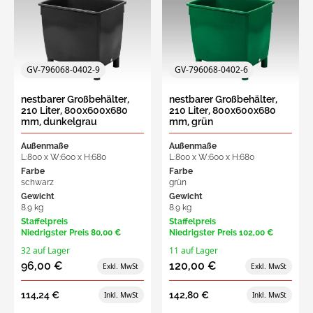
GV-796068-0402-9
GV-796068-0402-6
nestbarer Großbehälter,
nestbarer Großbehälter,
210 Liter, 800x600x680
210 Liter, 800x600x680
mm, dunkelgrau
mm, grün
Außenmaße
Außenmaße
L:800 x W:600 x H:680
L:800 x W:600 x H:680
Farbe
Farbe
schwarz
grün
Gewicht
Gewicht
8.9 kg
8.9 kg
Staffelpreis
Staffelpreis
Niedrigster Preis
80,00 €
Niedrigster Preis
102,00 €
32 auf Lager
11 auf Lager
96,00 €
120,00 €
114,24 €
142,80 €