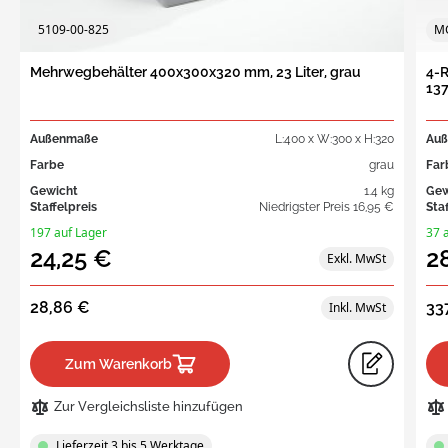
5109-00-825
MG
Mehrwegbehälter 400x300x320 mm, 23 Liter, grau
4-R
13
Außenmaße
L:400 x W:300 x H:320
Au
Farbe
grau
Far
Gewicht
1.4 kg
Gew
Staffelpreis
Niedrigster Preis
16,95 €
Sta
197 auf Lager
37 
24,25 €
2
28,86 €
33
Zum Warenkorb
Zur Vergleichsliste hinzufügen
Lieferzeit 3 bis 5 Werktage