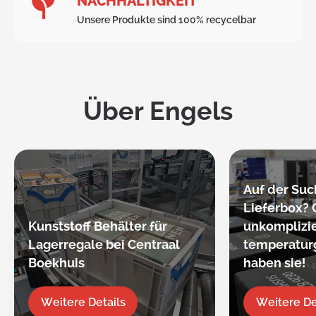
NACHHALTIGKEIT
Unsere Produkte sind 100% recycelbar
Über Engels
Auf der Suc
Lieferbox? 
Kunststoff Behälter für
unkomplizie
Lagerregale bei Centraal
temperaturg
Boekhuis
haben sie!
Weitere Details
Weitere De