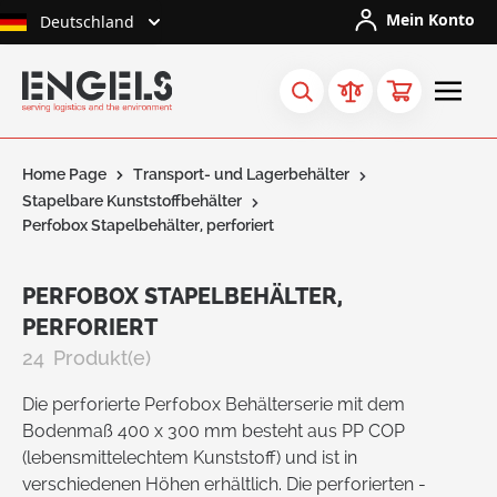
Skip to Content
Mein Konto
Deutschland
Home Page
Transport- und Lagerbehälter
Stapelbare Kunststoffbehälter
Perfobox Stapelbehälter, perforiert
PERFOBOX STAPELBEHÄLTER,
PERFORIERT
24
Produkt(e)
Die perforierte Perfobox Behälterserie mit dem
Bodenmaß 400 x 300 mm besteht aus PP COP
(lebensmittelechtem Kunststoff) und ist in
verschiedenen Höhen erhältlich. Die perforierten -