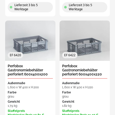
Lieferzeit 3 bis 5
Lieferzeit 3 bis 5
Werktage
Werktage
EF 6420
EF 6422
Perfobox
Perfobox
Gastronomiebehälter
Gastronomiebehälter
perforiert 600x400x200
perforiert 600x400x220
mm, 40L offener Griff
mm, 42L offener Griff
Außenmaße
Außenmaße
L:600 x W:400 x H:200
L:600 x W:400 x H:220
Farbe
Farbe
grau
grau
Gewicht
Gewicht
1.79 kg
1.82 kg
Staffelpreis
Staffelpreis
Niedrigster Preis
10,85 €
Niedrigster Preis
11,20 €