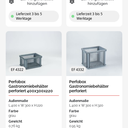
hinzufügen
hinzufügen
Lieferzeit 3 bis 5
Lieferzeit 3 bis 5
Werktage
Werktage
EF 4322
EF 4332
Perfobox
Perfobox
Gastronomiebehälter
Gastronomiebehälter
perforiert 400x300x220
perforiert
mm, 21L dichte Griff
400x300x320mm, 31L
dichte Griff
Außenmaße
Außenmaße
L:400 x W:300 x H:220
L:400 x W:300 x H:320
Farbe
Farbe
grau
grau
Gewicht
Gewicht
0.76 kg
0.95 kg