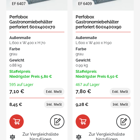
EF 6407
EF 6409
Perfobox
Perfobox
Gastronomiebehälter
Gastronomiebehälter
perforiert 600x400x70
perforiert 600x400x90
mm, 12L dichte Griff
mm, 18L dichte Griff
Außenmaße
Außenmaße
L:600 x W:400 x H:70
L:600 x W:400 x H:90
Farbe
Farbe
grau
grau
Gewicht
Gewicht
0.88 kg
0.99 kg
Staffelpreis
Staffelpreis
Niedrigster Preis
5,80 €
Niedrigster Preis
6,50 €
595 auf Lager
467 auf Lager
7,10 €
7,80 €
8,45 €
9,28 €
Zur Vergleichsliste
Zur Vergleichsliste
hinzufügen
hinzufügen