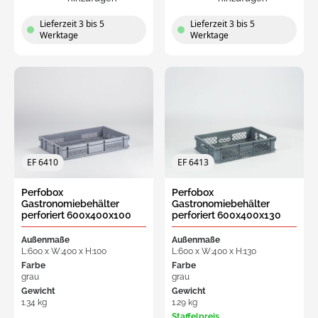
Lieferzeit 3 bis 5
Lieferzeit 3 bis 5
Werktage
Werktage
EF 6410
EF 6413
Perfobox
Perfobox
Gastronomiebehälter
Gastronomiebehälter
perforiert 600x400x100
perforiert 600x400x130
mm, 18L dichte Griff
mm, 24L offener Griff
Außenmaße
Außenmaße
L:600 x W:400 x H:100
L:600 x W:400 x H:130
Farbe
Farbe
grau
grau
Gewicht
Gewicht
1.34 kg
1.29 kg
Staffelpreis