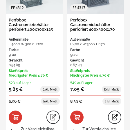
EF 4312
EF 4317
Perfobox
Perfobox
Gastronomiebehälter
Gastronomiebehälter
perforiert 400x300x125
perforiert 400x300x170
mm, 11L dichte Griff
mm, 16L dichte Griff
Außenmaße
Außenmaße
L:400 x W:300 x H:120
L:400 x W:300 x H:170
Farbe
Farbe
grau
grau
Gewicht
Gewicht
0.54 kg
0.67 kg
Staffelpreis
Staffelpreis
Niedrigster Preis
4,70 €
Niedrigster Preis
5,70 €
523 auf Lager
549 auf Lager
5,85 €
7,05 €
6,96 €
8,39 €
Zur Vergleichsliste
Zur Vergleichsliste