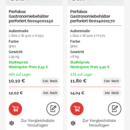
Perfobox
Perfobox
Gastronomiebehälter
Gastronomiebehälter
perforiert 600x400x150
perforiert 600x400x170
mm, 29L offener Griff
mm, 33L offener Griff
Außenmaße
Außenmaße
L:600 x W:400 x H:150
L:600 x W:400 x H:170
Farbe
Farbe
grau
grau
Gewicht
Gewicht
1.39 kg
1.6 kg
Staffelpreis
Staffelpreis
Niedrigster Preis
8,45 €
Niedrigster Preis
9,90 €
469 auf Lager
434 auf Lager
10,10 €
11,80 €
12,02 €
14,04 €
Zur Vergleichsliste
Zur Vergleichsliste
hinzufügen
hinzufügen