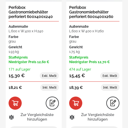
Perfobox
Perfobox
Gastronomiebehälter
Gastronomiebehälter
perforiert 600x400x240
perforiert 600x400x260
mm, 47L offener Griff
mm, 52L offener Griff
Außenmaße
Außenmaße
L:600 x W:400 x H:240
L:600 x W:400 x H:260
Farbe
Farbe
grau
grau
Gewicht
Gewicht
1.93 kg
1.75 kg
Staffelpreis
Staffelpreis
Niedrigster Preis
12,60 €
Niedrigster Preis
12,70 €
171 auf Lager
474 auf Lager
15,30 €
15,45 €
18,21 €
18,39 €
Zur Vergleichsliste
Zur Vergleichsliste
hinzufügen
hinzufügen