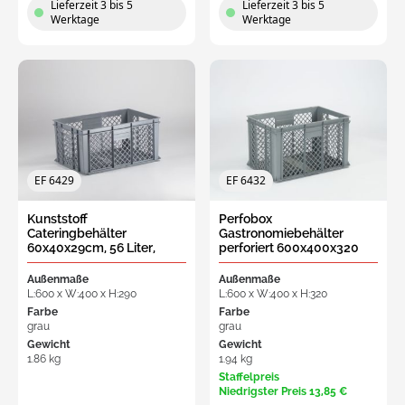
Lieferzeit 3 bis 5
Lieferzeit 3 bis 5
Werktage
Werktage
EF 6429
EF 6432
Kunststoff
Perfobox
Cateringbehälter
Gastronomiebehälter
60x40x29cm, 56 Liter,
perforiert 600x400x320
perforiert, grau
mm, 63L offener Griff
Außenmaße
Außenmaße
L:600 x W:400 x H:290
L:600 x W:400 x H:320
Farbe
Farbe
grau
grau
Gewicht
Gewicht
1.86 kg
1.94 kg
Staffelpreis
Niedrigster Preis
13,85 €