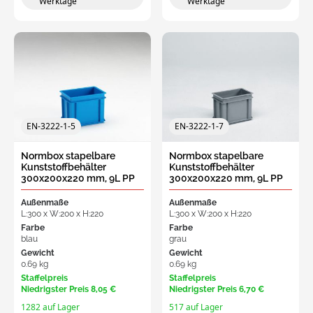
Werktage
Werktage
EN-3222-1-5
EN-3222-1-7
Normbox stapelbare
Normbox stapelbare
Kunststoffbehälter
Kunststoffbehälter
300x200x220 mm, 9L PP
300x200x220 mm, 9L PP
virgin blau
virgin grau
Außenmaße
Außenmaße
L:300 x W:200 x H:220
L:300 x W:200 x H:220
Farbe
Farbe
blau
grau
Gewicht
Gewicht
0.69 kg
0.69 kg
Staffelpreis
Staffelpreis
Niedrigster Preis
8,05 €
Niedrigster Preis
6,70 €
1282 auf Lager
517 auf Lager