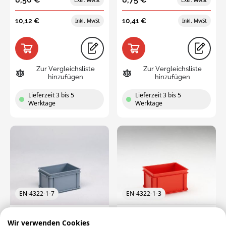
10,12 €
10,41 €
Zur Vergleichsliste
Zur Vergleichsliste
hinzufügen
hinzufügen
Lieferzeit 3 bis 5
Lieferzeit 3 bis 5
Werktage
Werktage
EN-4322-1-7
EN-4322-1-3
Normbox stapelbare
Normbox stapelbare
Wir verwenden Cookies
Kunststoffbehälter
Kunststoffbehälter