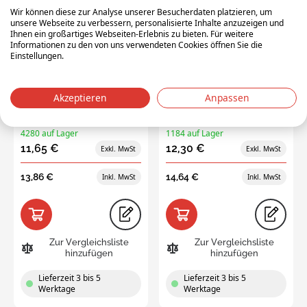
400x300x220 mm, 20L PP
400x300x220 mm, 20L PP
Wir können diese zur Analyse unserer Besucherdaten platzieren, um
virgin grau
virgin rood
unsere Webseite zu verbessern, personalisierte Inhalte anzuzeigen und
Außenmaße
Außenmaße
Ihnen ein großartiges Webseiten-Erlebnis zu bieten. Für weitere
L:400 x W:300 x H:220
L:400 x W:300 x H:220
Informationen zu den von uns verwendeten Cookies öffnen Sie die
Einstellungen.
Farbe
Farbe
grau
rot
Gewicht
Gewicht
1.18 kg
1.18 kg
Akzeptieren
Anpassen
Staffelpreis
Staffelpreis
Niedrigster Preis
9,25 €
Niedrigster Preis
9,90 €
4280 auf Lager
1184 auf Lager
11,65 €
12,30 €
13,86 €
14,64 €
Zur Vergleichsliste
Zur Vergleichsliste
hinzufügen
hinzufügen
Lieferzeit 3 bis 5
Lieferzeit 3 bis 5
Werktage
Werktage