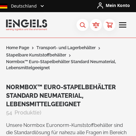
Skip to Content
Mein Konto
Deutschland
Home Page
Transport- und Lagerbehälter
Stapelbare Kunststoffbehälter
Normbox™ Euro-Stapelbehälter Standard Neumaterial,
Lebensmittelgeeignet
NORMBOX™ EURO-STAPELBEHÄLTER
STANDARD NEUMATERIAL,
LEBENSMITTELGEEIGNET
54
Produkt(e)
Unsere Normbox Euronorm-Kunststoffbehälter sind
die Standardlösung für nahezu alle Fragen im Bereich