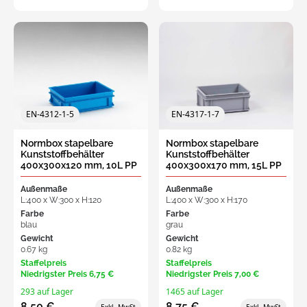
EN-4312-1-5
EN-4317-1-7
Normbox stapelbare
Normbox stapelbare
Kunststoffbehälter
Kunststoffbehälter
400x300x120 mm, 10L PP
400x300x170 mm, 15L PP
virgin blau
virgin grau
Außenmaße
Außenmaße
L:400 x W:300 x H:120
L:400 x W:300 x H:170
Farbe
Farbe
blau
grau
Gewicht
Gewicht
0.67 kg
0.82 kg
Staffelpreis
Staffelpreis
Niedrigster Preis
6,75 €
Niedrigster Preis
7,00 €
293 auf Lager
1465 auf Lager
8,50 €
8,75 €