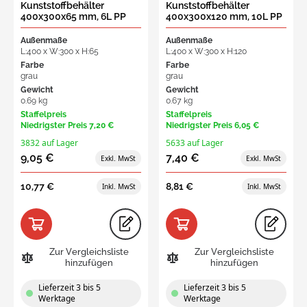
Kunststoffbehälter
Kunststoffbehälter
400x300x65 mm, 6L PP
400x300x120 mm, 10L PP
virgin grau
virgin grau
Außenmaße
Außenmaße
L:400 x W:300 x H:65
L:400 x W:300 x H:120
Farbe
Farbe
grau
grau
Gewicht
Gewicht
0.69 kg
0.67 kg
Staffelpreis
Staffelpreis
Niedrigster Preis
7,20 €
Niedrigster Preis
6,05 €
3832 auf Lager
5633 auf Lager
9,05 €
7,40 €
10,77 €
8,81 €
Zur Vergleichsliste
Zur Vergleichsliste
hinzufügen
hinzufügen
Lieferzeit 3 bis 5
Lieferzeit 3 bis 5
Werktage
Werktage