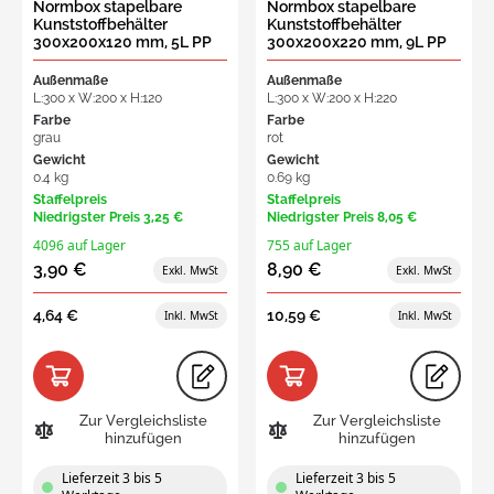
Normbox stapelbare
Normbox stapelbare
Kunststoffbehälter
Kunststoffbehälter
300x200x120 mm, 5L PP
300x200x220 mm, 9L PP
virgin grau
virgin rood
Außenmaße
Außenmaße
L:300 x W:200 x H:120
L:300 x W:200 x H:220
Farbe
Farbe
grau
rot
Gewicht
Gewicht
0.4 kg
0.69 kg
Staffelpreis
Staffelpreis
Niedrigster Preis
3,25 €
Niedrigster Preis
8,05 €
4096 auf Lager
755 auf Lager
3,90 €
8,90 €
4,64 €
10,59 €
Zur Vergleichsliste
Zur Vergleichsliste
hinzufügen
hinzufügen
Lieferzeit 3 bis 5
Lieferzeit 3 bis 5