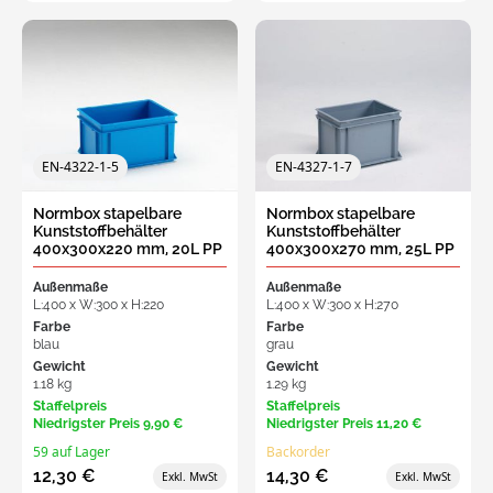
EN-4322-1-5
EN-4327-1-7
Normbox stapelbare
Normbox stapelbare
Kunststoffbehälter
Kunststoffbehälter
400x300x220 mm, 20L PP
400x300x270 mm, 25L PP
virgin blau
virgin grau
Außenmaße
Außenmaße
L:400 x W:300 x H:220
L:400 x W:300 x H:270
Farbe
Farbe
blau
grau
Gewicht
Gewicht
1.18 kg
1.29 kg
Staffelpreis
Staffelpreis
Niedrigster Preis
9,90 €
Niedrigster Preis
11,20 €
59 auf Lager
Backorder
12,30 €
14,30 €