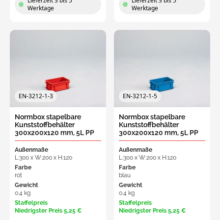
Lieferzeit 3 bis 5
Lieferzeit 3 bis 5
Werktage
Werktage
EN-3212-1-3
EN-3212-1-5
Normbox stapelbare
Normbox stapelbare
Kunststoffbehälter
Kunststoffbehälter
300x200x120 mm, 5L PP
300x200x120 mm, 5L PP
virgin rood
virgin blau
Außenmaße
Außenmaße
L:300 x W:200 x H:120
L:300 x W:200 x H:120
Farbe
Farbe
rot
blau
Gewicht
Gewicht
0.4 kg
0.4 kg
Staffelpreis
Staffelpreis
Niedrigster Preis
5,25 €
Niedrigster Preis
5,25 €