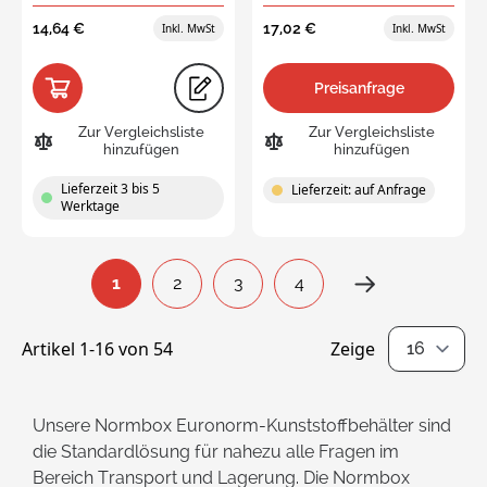
14,64 €
17,02 €
Preisanfrage
Zur Vergleichsliste
Zur Vergleichsliste
hinzufügen
hinzufügen
Lieferzeit 3 bis 5
Lieferzeit: auf Anfrage
Werktage
Seite
1
2
3
4
You're currently reading page
Seite
Seite
Seite
Artikel
1
-
16
von
54
Zeige
pro Seite
Unsere Normbox Euronorm-Kunststoffbehälter sind
die Standardlösung für nahezu alle Fragen im
Bereich Transport und Lagerung. Die Normbox