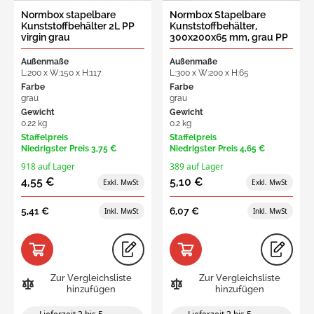
Normbox stapelbare
Normbox Stapelbare
Kunststoffbehälter 2L PP
Kunststoffbehälter,
virgin grau
300x200x65 mm, grau PP
Virgin
Außenmaße
Außenmaße
L:200 x W:150 x H:117
L:300 x W:200 x H:65
Farbe
Farbe
grau
grau
Gewicht
Gewicht
0.22 kg
0.2 kg
Staffelpreis
Staffelpreis
Niedrigster Preis
3,75 €
Niedrigster Preis
4,65 €
918 auf Lager
389 auf Lager
4,55 €
5,10 €
5,41 €
6,07 €
Zur Vergleichsliste
Zur Vergleichsliste
hinzufügen
hinzufügen