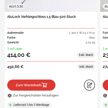
ALU1.5.50
AL
AluLock Vorhängschloss 1,5 Blau 500 Stuck
Alu
Außenmaße
L:300 x W:1.5 x H:1.5
Far
Farbe
blau
Gew
Gewicht
5.05 kg
3 auf Lager
2 a
414,00 €
2
492,66 €
27
Zum Warenkorb
Zur Vergleichsliste hinzufügen
Lieferzeit 3 bis 5 Werktage