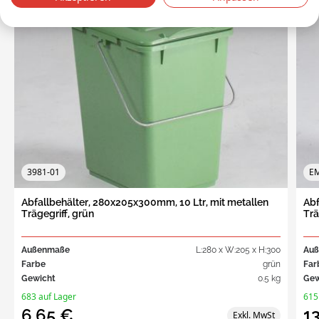
3981-01
E
Abfallbehälter, 280x205x300mm, 10 Ltr, mit metallen
Abf
Trägegriff, grün
Trä
Außenmaße
L:280 x W:205 x H:300
Au
Farbe
grün
Far
Gewicht
0.5 kg
Gew
683 auf Lager
615
6,65 €
1