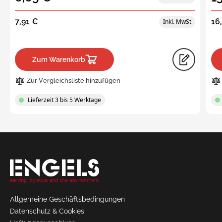
7,91 €
16
Zum Warenkorb
Zur Vergleichsliste hinzufügen
Lieferzeit 3 bis 5 Werktage
Request
a Quote
Allgemeine Geschäftsbedingungen
Datenschutz & Cookies