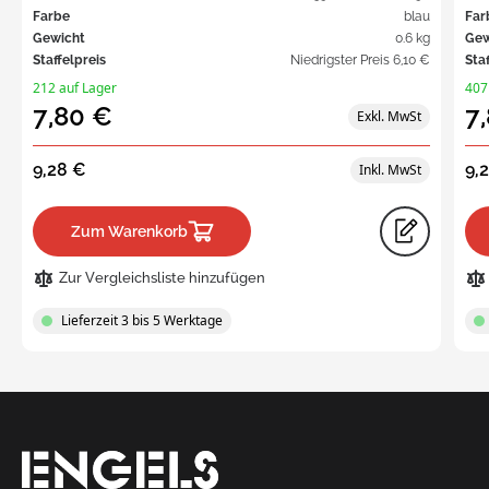
Farbe
blau
Far
Gewicht
0.6 kg
Gew
Staffelpreis
Niedrigster Preis
6,10 €
Sta
212 auf Lager
407
7,80 €
7
9,28 €
9,
Zum Warenkorb
Zur Vergleichsliste hinzufügen
Lieferzeit 3 bis 5 Werktage
Request
a Quote