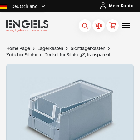
Skip to Content
Mein Konto
Deutschland
Home Page
Lagerkästen
Sichtlagerkästen
Zubehör Silafix
Deckel für Silafix 3Z, transparent