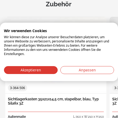
Zubehör
Wir verwenden Cookies
Wir können diese zur Analyse unserer Besucherdaten platzieren, um
unsere Webseite zu verbessern, personalisierte Inhalte anzuzeigen und
Ihnen ein großartiges Webseiten-Erlebnis zu bieten. Für weitere
Informationen zu den von uns verwendeten Cookies öffnen Sie die
Einstellungen.
Akzeptieren
Anpassen
3-364-506
3-
Sichtlagerkasten 35x21x14,5 cm, stapelbar, blau, Typ
Sic
Silafix 3Z
3Z
Außenmaße
L:350 x W:210 x H:150
Au