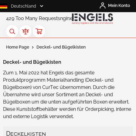
Skip to Content
Mein Konto
Deutschland
429 Too Many Requests
nginx
Home Page
Deckel- und Bügelkisten
Deckel- und Bügelkisten
Request
a Quote
Zum 1. Mai 2022 hat Engels das gesamte
Produktprogramm Materialhandling (Deckel- und
Bügelboxen) von CurTec übernommen. Durch die
Übernahme wird unser Sortiment an Deckel- und
Bügelboxen um die unten aufgeführten Boxen erweitert.
Diese Kunststoffbehälter werden für Orderpicking, interne
und externe Logistik verwendet.
Deckelkisten