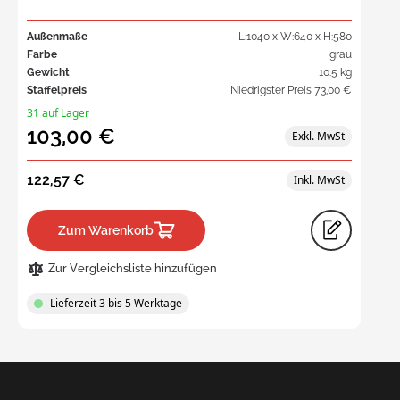
Außenmaße
L:1040 x W:640 x H:580
Farbe
grau
Gewicht
10.5 kg
Staffelpreis
Niedrigster Preis
73,00 €
31 auf Lager
103,00 €
122,57 €
Zum Warenkorb
Zur Vergleichsliste hinzufügen
Lieferzeit 3 bis 5 Werktage
Request
a Quote