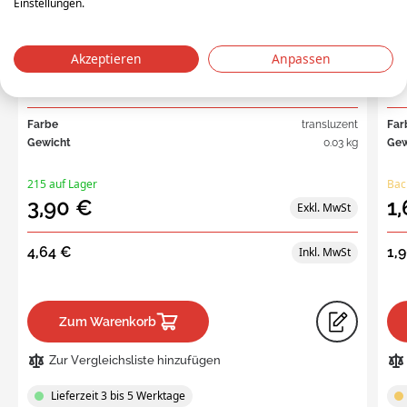
Einstellungen.
ETI-HW1510
90
Akzeptieren
Anpassen
Rücksende-Etikettentasche 15x10cm, transparent
A5 
Ve
Farbe
transluzent
Far
Gewicht
0.03 kg
Gew
215 auf Lager
Bac
3,90 €
1
4,64 €
1,
Zum Warenkorb
Zur Vergleichsliste hinzufügen
Lieferzeit 3 bis 5 Werktage