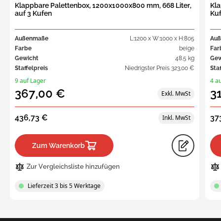
Klappbare Palettenbox, 1200x1000x800 mm, 668 Liter,
Kla
auf 3 Kufen
Ku
Außenmaße
L:1200 x W:1000 x H:805
Au
Farbe
beige
Far
Gewicht
48.5 kg
Gew
Staffelpreis
Niedrigster Preis
323,00 €
Sta
9 auf Lager
4 a
367,00 €
3
436,73 €
37
Zum Warenkorb
Zur Vergleichsliste hinzufügen
Lieferzeit 3 bis 5 Werktage
Request
a Quote