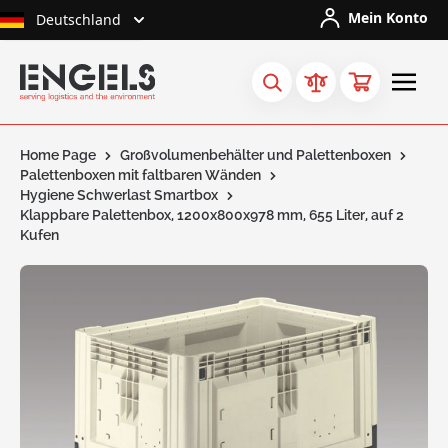
Skip to Content
Mein Konto
Deutschland
Home Page
Großvolumenbehälter und Palettenboxen
Palettenboxen mit faltbaren Wänden
Hygiene Schwerlast Smartbox
Klappbare Palettenbox, 1200x800x978 mm, 655 Liter, auf 2
Kufen