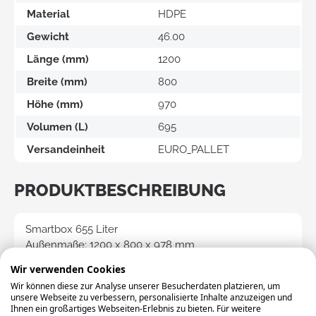
Material
HDPE
Gewicht
46.00
Länge (mm)
1200
Breite (mm)
800
Höhe (mm)
970
Volumen (L)
695
Versandeinheit
EURO_PALLET
PRODUKTBESCHREIBUNG
Smartbox 655 Liter
Außenmaße: 1200 x 800 x 978 mm
Innenmaße: 1120 x 720 x 803 mm
Wir verwenden Cookies
auf 2 Kufen
Wir können diese zur Analyse unserer Besucherdaten platzieren, um
mit geschlossenem Boden & Seitenwänden
unsere Webseite zu verbessern, personalisierte Inhalte anzuzeigen und
Farbe: cremefarben / schwarz
Ihnen ein großartiges Webseiten-Erlebnis zu bieten. Für weitere