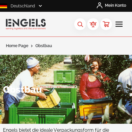
Skip to Content
Mein Konto
Deutschland
Home Page
Obstbau
Request
a Quote
Obstbau
Engels bietet die ideale Verpackungsform für die