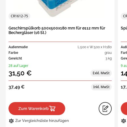
CR1612-75
CR
Geschirrspülkorb 500x500x180 mm für ø112 mm für
Sp
Bechergläser (16 St.)
Außenmaße
L:500 x W:500 x H:180
Au
Farbe
grau
Far
Gewicht
3 kg
Gew
28 auf Lager
9 a
31,50 €
1
37,49 €
17
Zum Warenkorb
Zur Vergleichsliste hinzufügen