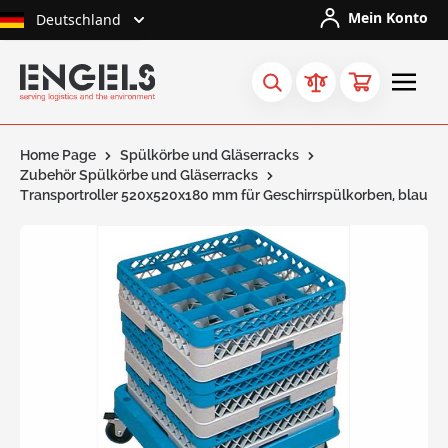
Skip to Content
Mein Konto
Deutschland
Home Page
Spülkörbe und Gläserracks
Zubehör Spülkörbe und Gläserracks
Transportroller 520x520x180 mm für Geschirrspülkorben, blau