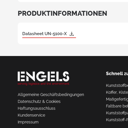
tran
Kuns
PRODUKTINFORMATIONEN
Tran
Euro
Datasheet UN-5100-X
Request
a Quote
Schnell z
Kunststoffb
Koffer, Kis
Allgemeine Geschäftsbedingungen
Maßgefertig
Datenschutz & Cookies
Faltbare be
Haftungsausschluss
Kunststoffp
Kundenservice
Kunststoff-
Impressum