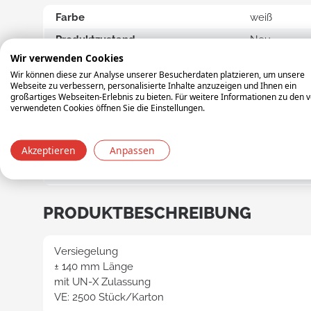
Mehrwegb
Farbe
weiß
Produktzustand
Neu
Wir verwenden Cookies
E-li
Material
PP
Wir können diese zur Analyse unserer Besucherdaten platzieren, um unsere
Gewicht
5.40
Webseite zu verbessern, personalisierte Inhalte anzuzeigen und Ihnen ein
Mehr
großartiges Webseiten-Erlebnis zu bieten. Für weitere Informationen zu den 
Lebe
Länge (mm)
600
verwendeten Cookies öffnen Sie die Einstellungen.
Breite (mm)
200
Univ
Mehr
Akzeptieren
Anpassen
Höhe (mm)
250
Deck
Versandeinheit
DOOS
Zula
PRODUKTBESCHREIBUNG
Versiegelung
Transpare
± 140 mm Länge
Aufbewah
mit UN-X Zulassung
VE: 2500 Stück/Karton
Inei