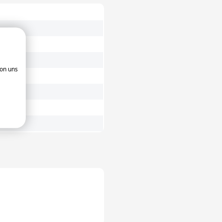
ehälter
Schachtelbare Behälter mit
Stapelbügeln
Industrieler Eurobehälter 
ne Mehrwegbehälter
Stapelbügel
wegbehälter
Extra große schachtelbare
von uns
nsmittelqualität
Behälter mit Stapelbügeln
erselle
wegbehälter
elkisten mit UN-
ssung
nte
Schachtelbare Behälter
rungsboxen
nander schachtelbare,
Schachtelbare Behälter