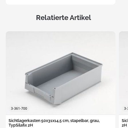
Relatierte Artikel
3-361-700
3-
Sichtlagerkasten 50x31x14,5 cm, stapelbar, grau,
Sic
TypSilafix 2H
2H