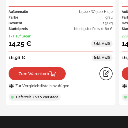
Außenmaße
L:500 x W:310 x H:150
Au
Farbe
grau
Far
Gewicht
1.31 kg
Gew
Staffelpreis
Niedrigster Preis
10,80 €
Sta
171 auf Lager
278
14,25 €
1
16,96 €
16
Zum Warenkorb
Zur Vergleichsliste hinzufügen
Lieferzeit 3 bis 5 Werktage
Request
a Quote