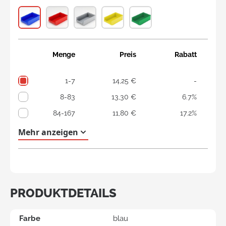
Menge
Preis
Rabatt
1-7
14,25 €
-
8-83
13,30 €
6.7%
84-167
11,80 €
17.2%
168+
10,80 €
24.2%
Mehr anzeigen
PRODUKTDETAILS
Farbe
blau