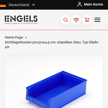
Skip to Content
Mein Konto
Deutschland
Home Page
Sichtlagerkasten 50x31x14,5 cm, stapelbar, blau, Typ Silafix
2H