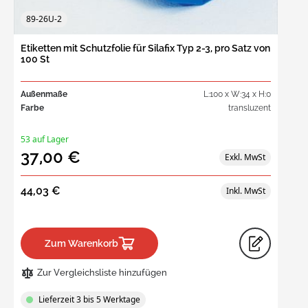
89-26U-2
Etiketten mit Schutzfolie für Silafix Typ 2-3, pro Satz von
100 St
Außenmaße
L:100 x W:34 x H:0
Farbe
transluzent
53 auf Lager
37,00 €
44,03 €
Zum Warenkorb
Zur Vergleichsliste hinzufügen
Lieferzeit 3 bis 5 Werktage