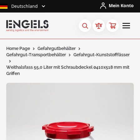
Skip to Content
Mein Konto
Deutschland
Home Page
Gefahrgutbehälter
Gefahrgut-Transportbehälter
Gefahrgut-Kunststofffässer
Weithalsfass 55,0 Liter mit Schraubdeckel ø410x518 mm mit
Griffen