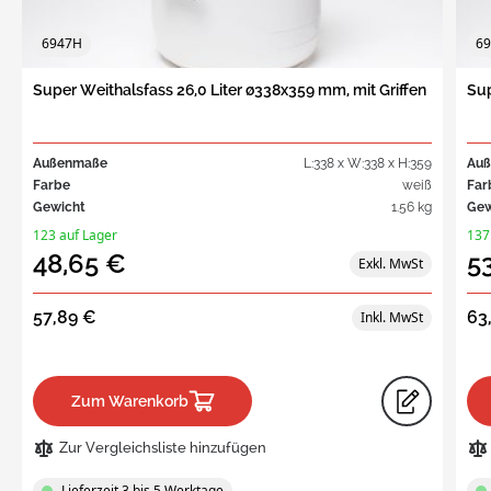
6947H
6
Super Weithalsfass 26,0 Liter ø338x359 mm, mit Griffen
Sup
Außenmaße
L:338 x W:338 x H:359
Au
Farbe
weiß
Far
Gewicht
1.56 kg
Gew
123 auf Lager
137
48,65 €
5
57,89 €
63
Zum Warenkorb
Zur Vergleichsliste hinzufügen
Lieferzeit 3 bis 5 Werktage