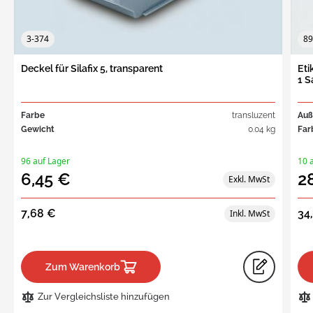
3-374
89
Deckel für Silafix 5, transparent
Eti
1 S
Farbe
transluzent
Au
Gewicht
0.04 kg
Far
96 auf Lager
10 
6,45 €
2
7,68 €
34
Zum Warenkorb
Zur Vergleichsliste hinzufügen