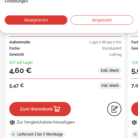
Einstellungen.
3-379
3-
Akzeptieren
Anpassen
Staubklappe für Silafix 3, transp.
Dec
Außenmaße
L:350 x W:210 x H:0
Far
Farbe
transluzent
Gew
Gewicht
0.06 kg
207 auf Lager
124
4,60 €
5
5,47 €
7,
Zum Warenkorb
Zur Vergleichsliste hinzufügen
Lieferzeit 3 bis 5 Werktage