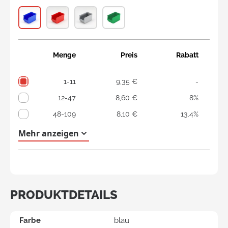
Menge
Preis
Rabatt
1-11
9,35 €
-
12-47
8,60 €
8%
48-109
8,10 €
13.4%
110+
7,30 €
21.9%
Mehr anzeigen
PRODUKTDETAILS
Farbe
blau