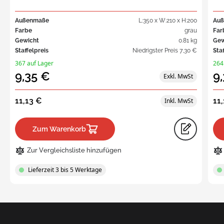
Außenmaße
L:350 x W:210 x H:200
Au
Farbe
grau
Far
Gewicht
0.81 kg
Gew
Staffelpreis
Niedrigster Preis
7,30 €
Sta
367 auf Lager
264
9,35 €
9
11,13 €
11
Zum Warenkorb
Zur Vergleichsliste hinzufügen
Lieferzeit 3 bis 5 Werktage
Request
a Quote