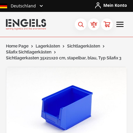
Skip to Content
Mein Konto
Deutschland
Home Page
Lagerkästen
Sichtlagerkästen
Silafix Sichtlagerkästen
Sichtlagerkasten 35x21x20 cm, stapelbar, blau, Typ Silafix 3